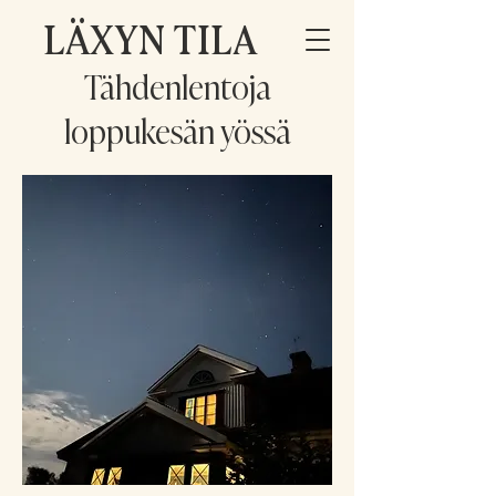
LÄXYN TILA
Tähdenlentoja
loppukesän yössä