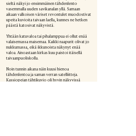
sieltä näkyi jo ensimmäinen tähdenlento
vasemmalla uuden savikanalan yllä. Samaan
aikaan valkoisen väriset revontulet muodostivat
upeita kuvioita taivaan laella, kunnes ne hetken
päästä katosivat näkyvistä.
Yhtään katuvaloa tai pihalamppua ei ollut enää
valaisemassa maisemaa. Kaikki naapurit olivat jo
nukkumassa, eikä ikkunoista näkynyt enää
valoa. Ainoastaan kirkas kuu paistoi itäisellä
taivaanpuoliskolla.
Noin tunnin aikana näin kuusi hienoa
tähdenlentoa ja saman verran satelliitteja.
Kassiopeian tähtikuvio oli hyvin näkyvissä
samoin kuin Otava. Tähdenlentoihin jää helposti
koukkuun, haluaa nähdä vielä yhden ja vielä
seuraavan.
Lopulta uni alkoi painaa silmiä ja puoli kahden
aikaan jätimme Haltin kanssa tarkkailupisteemme
ja siirryimme sisälle. Juuri ennen nukahtamista
kurkkasin vielä ikkunasta ulos ja näin kuinka
Jupiter ja Venus olivat nousseet horisontin
yläpuolelle ja loistivat kirkkaana taivaanrannassa,