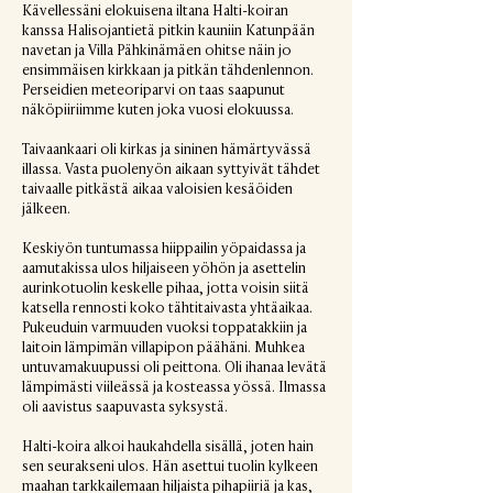
Kävellessäni elokuisena iltana Halti-koiran
kanssa Halisojantietä pitkin kauniin Katunpään
navetan ja Villa Pähkinämäen ohitse näin jo
ensimmäisen kirkkaan ja pitkän tähdenlennon.
Perseidien meteoriparvi on taas saapunut
näköpiiriimme kuten joka vuosi elokuussa.
Taivaankaari oli kirkas ja sininen hämärtyvässä
illassa. Vasta puolenyön aikaan syttyivät tähdet
taivaalle pitkästä aikaa valoisien kesäöiden
jälkeen.
Keskiyön tuntumassa hiippailin yöpaidassa ja
aamutakissa ulos hiljaiseen yöhön ja asettelin
aurinkotuolin keskelle pihaa, jotta voisin siitä
katsella rennosti koko tähtitaivasta yhtäaikaa.
Pukeuduin varmuuden vuoksi toppatakkiin ja
laitoin lämpimän villapipon päähäni. Muhkea
untuvamakuupussi oli peittona. Oli ihanaa levätä
lämpimästi viileässä ja kosteassa yössä. Ilmassa
oli aavistus saapuvasta syksystä.
Halti-koira alkoi haukahdella sisällä, joten hain
sen seurakseni ulos. Hän asettui tuolin kylkeen
maahan tarkkailemaan hiljaista pihapiiriä ja kas,