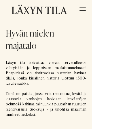
LÄXYN TILA
Hyvän mielen
majatalo
Läxyn tila toivottaa vieraat tervetulleeksi
viihtyisään ja leppoisaan maalaistunnelmaan!
Pihapiirissä on aistittavissa historian havinaa
tilalla, jonka kirjallinen historia ulottuu 1500-
luvulle saakka.
Tämä on paikka, jossa voit rentoutua, levätä ja
kuunnella vanhojen koivujen lehvästöjen
pehmeää kahinaa tai nuuhkia puutarhan ruusujen
hienovaraisia tuoksuja - ja unohtaa maailman
murheet hetkeksi.